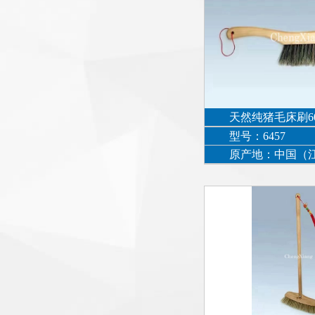
天然纯猪毛床刷6
型号：6457
原产地：中国（